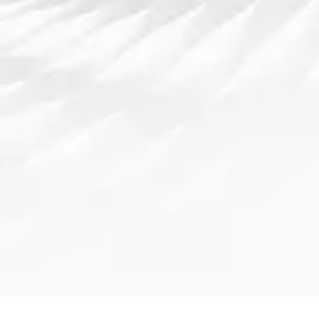
心切入点，积极探索数字生活服务新模式，通过科技创
新、场景融合与生态建设，推动消费方式向更加便捷、
高效、安全的方向发展。本文围绕“U米引领智能支付新
生态，探索数字生活便捷服务新未来，开启智慧消费新
时代”这一...
阅读
订阅邮箱
Enter your e-mail
Subscribe