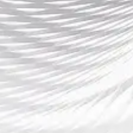
英超本轮赛前分析焦点战前瞻与战术深度解析
2026-07-06 11:50:46
本轮英超焦点战将围绕曼城与阿森纳的强强对话展开，
这不仅是积分榜关键位置的直接竞争，更是两种顶级战
术体系的正面碰撞。曼城延续以控球与空间压制为核心
的传控体系，而阿森纳则在高位逼抢与快速转换中不断
进化。双方在节奏控制、边路推进与中场组织上的较
量，将直接决定比赛走向。同时，两队近期状态稳定但
细节各有隐忧：...
阅读
U米引领智能支付新生态探索数字生活便捷服务新未来
开启智慧消费新时代
2026-07-10 04:42:01
在数字经济快速发展的今天，智能支付已经成为连接人
与商业、生活与科技的重要桥梁。U米以智能支付为核