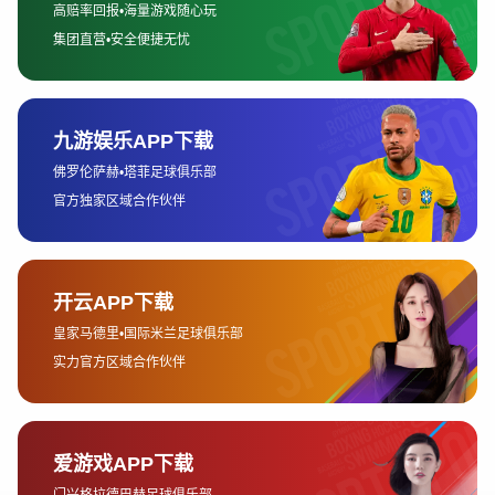
金牌体育还配备了智能运动设备和可穿戴设备的数据对接功
能，通过实时监测用户的心率、步频、力量输出等关键指标，
帮助用户精准掌握训练强度和效果。这种科学化手段让健身训
练不再盲目，提高了效率和安全性。
此外，金牌体育重视运动康复与健康管理。在运动过程中，平
台提供详细的拉伸、恢复训练以及伤病预防指导，确保用户在
提升体能的同时，减少运动损伤的风险，实现可持续的健身体
验。
亚新体育
3、互动体验智能化
金牌体育在互动体验上进行了智能化升级，通过虚拟现实
（VR）、增强现实（AR）和实时互动平台，为用户打造沉浸
式的观赛与训练体验。无论是观看赛事还是参与训练，用户都
能获得身临其境的感受。
智能化互动不仅限于视觉体验，还包括实时数据互动。用户可
以在观看比赛时即时查看球员数据、参与投票或预测比赛结
果，同时获得个性化推荐和策略分析，让观赛过程充满参与感