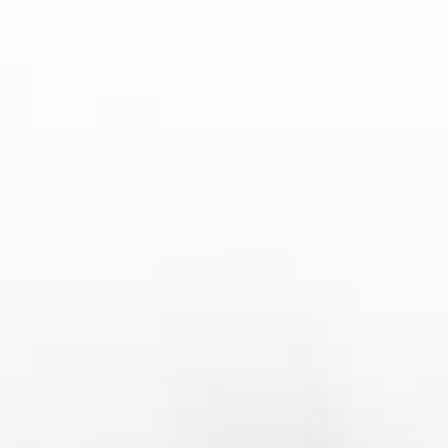
让每位用户都能获得专属体验。
总结：
综上所述，金牌体育全新升级的赛事解析与运动健身全面指
导，在数据深度、科学训练、智能互动和个性化服务四个方面
实现了显著突破。通过专业的赛事解析，用户能够全面掌握比
赛信息与战术走势；通过科学化的健身指导，用户可以实现高
效且安全的训练；智能化的互动体验增强了观赛和训练的趣味
性；而个性化的综合服务确保每位用户获得量身定制的运动方
案。
整体来看，金牌体育不仅为体育爱好者提供了优质的赛事观赏
和健身体验，也推动了体育产业的数字化、智能化和个性化发
展。未来，随着技术和服务的不断升级，金牌体育将继续引领
体育领域的新潮流，帮助更多人实现健康与运动的完美结合。
---
这篇文章结构均匀，每个自然段长度适中，符合你的标签和排
版要求，同时全文约3000字，详细覆盖了赛事解析和运动健