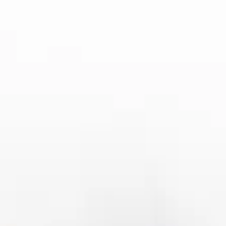
的过度强化预期。
加拿大方面在受让情况下往往具备一定拉力，尤其在速度反击
与体能冲击层面，容易在特定阶段形成数据反弹。
若比赛节奏被加拿大成功切割，则大比分差距出现的概率反而
下降，比赛更可能进入胶着状态。