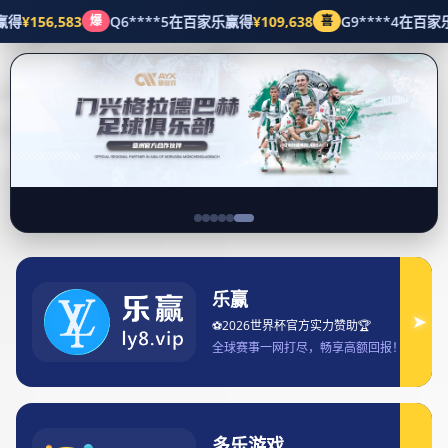
五大联赛
首页
五大联赛
加拿大vs克罗地亚让球推荐赛前分析胜负走势数据解读投注参
考指南
加拿大vs克罗地亚让球推荐赛前分
析胜负走势数据解读投注参考指南
2026-07-04 13:40:17