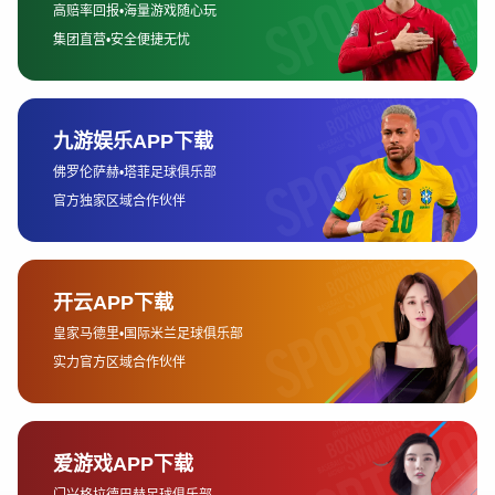
作，平台及用户均可能面临法律风险与资金冻结风险。
同时，由于行业资金流动频繁且涉及第三方支付渠道，反洗钱
监管成为重点关注领域。监管机构对异常交易的监测日益严
格，使得相关平台在资金合规方面的压力持续上升。
此外，合规风险不仅存在于平台层面，也会对用户产生潜在影
响，例如账户限制、提现受阻以及数据隐私泄露等问题，这些
都构成了不可忽视的制度性风险来源。
3 技术安全隐患
随着体育投注网站依赖程度不断提升，其技术架构也变得愈加
复杂，包括用户数据系统、实时赔率计算系统以及支付接口等
多个模块。这种复杂性在提升效率的同时，也增加了系统安全
风险。
网络攻击成为行业面临的重要威胁之一，包括数据泄露、
DDoS攻击以及账户盗用等问题时有发生。一旦安全防护机制
薄弱，用户资金与个人信息可能遭受严重损失。