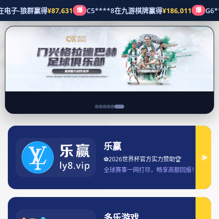
五大联赛
首页
五大联赛
以体育投注网站为中心的行业发展现状风险分析与用户选择指
南研究
以体育投注网站为中心的行业发展
现状风险分析与用户选择指南研究
2026-06-23 17:52:45