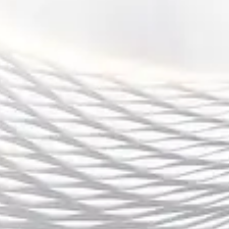
以Y3国际为核心打造城市未来商业与生活融合新地标空
间综合体升级
2026-06-22 21:06:15
本文围绕以entity["company","Y3国际","中国城市
商业综合体品牌"]为核心打造城市未来商业与生活融合
新地标空间综合体升级展开系统论述。从城市发展逻
辑、商业空间重构、生活方式变迁以及智慧生态运营等
多个维度，深入解析该项目如何在新一轮城市更新浪潮
中，推动商业与生活的深度融合与协同...