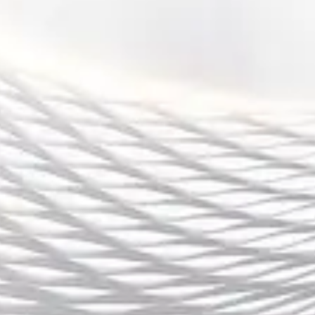
加开放、智能与高效的体育互动生态，引领行业迈向新的发展
高度。
3386体育平台发展与体育赛事生态升级探索及用户体验
优化分析
2026-06-19 19:41:12
本文围绕3386体育平台的发展路径、体育赛事生态升级
的整体趋势以及用户体验优化策略展开系统分析。从平
台战略布局、内容生态构建、技术创新驱动与服务体验
提升四个维度进行深入探讨，揭示数字体育产业在融合
化、智能化与场景化方向的发展逻辑。文章强调，在体
育赛事数字化浪潮中，3386体育平台通过资源整合与技
术赋...
阅读
世界杯竞猜平台全新升级打造专业赛事分析与实时投注
体验引领未来