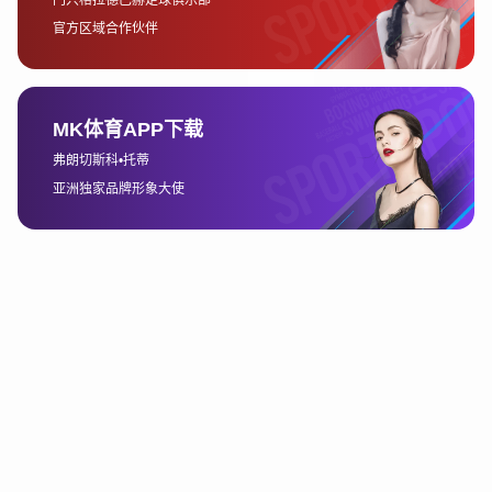
应。这种交互方式大幅降低了信息获取门槛，提高了整体使用
效率与体验深度。
安全合规技术保障
在平台升级过程中，安全性与合规性被置于重要位置。系统采
用多层加密技术对用户数据进行保护，确保信息传输与存储过
程的安全性，有效防止潜在的数据泄露风险。
同时，平台引入了实时风险监测机制，对异常访问行为与数据
波动进行自动识别与拦截。这种机制能够在第一时间发现潜在
问题并进行处理，从而保障系统运行的稳定性与可靠性。
在合规层面，平台严格遵循相关行业规范，对内容展示与功能
设计进行持续审查与优化，确保整体运营符合标准要求。这种
规范化管理为平台长期稳定发展提供了坚实基础。
总结：