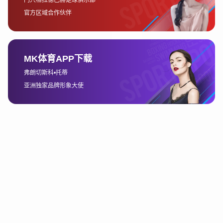
平台设置了实时评论、赛事讨论和观点分享等互动模块，用户
能够在比赛进行过程中与其他球迷即时交流。不同观点的碰撞
和赛事话题的讨论，为观赛过程增添了更多乐趣和活力。
在重要赛事期间，亚云体育还会推出多样化互动活动，引导用
户参与竞猜、投票以及热点话题讨论。丰富的互动形式进一步
拉近了球迷与赛事之间的距离，提升整体参与体验。
此外，平台注重构建健康积极的体育社区氛围，通过完善的社
区管理机制和内容优化措施，营造文明交流环境。用户能够在
轻松友好的氛围中分享体育热情，建立属于自己的体育社交圈
层。
智能技术驱动品质升级
技术创新是推动体育平台持续发展的核心动力。亚云体育积极
引入先进数字技术，不断提升平台运行效率和用户体验，为广
大球迷创造更加流畅便捷的服务环境。
在赛事直播方面，平台持续优化视频传输和播放技术，有效提
升画面清晰度和播放稳定性。即使面对高并发访问场景，也能