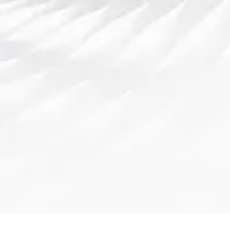
线上娱乐完美结合”的文章，包含摘要、四个详细阐述的
小标题及每个小标题下的三个自然段，以及最后的两段
总结，全文约3000字左右。下面是文章示例： ---随着
数字娱乐与体育竞技的不断融合，吉祥坊体育凭借其
全...
阅读
订阅邮箱
Enter your e-mail
Subscribe