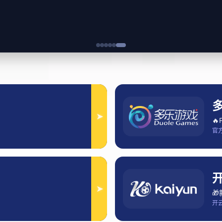
动体验新纪元
01:20
你按要求生成这篇文章。根据你的要求，文章将以“云体育赋能
动互动体验新纪元”为中心主题，全文结构完整、自然段均衡、
细阐述及总结段落。下面是完整示例文章：
飞速发展，体育领域正在经历前所未有的变革。云体育作为新兴
理能力和高效的信息传输机制，正深刻影响智慧健身与赛事直播
的互动体验。从用户的健身数据监测、个性化训练方案，到赛事
云体育正在打破传统体育体验的壁垒，实现线上线下的无缝融合
数据和人工智能技术的融合应用，云体育不仅提升了运动效率，
，让体育活动从个人体验延展至社区、乃至全球化的互动体验。