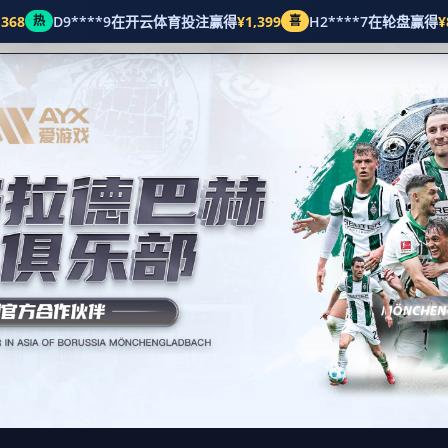
五大联赛
联赛
云体育赋能智慧健身与赛事直播开启全民
赋能智慧健身与赛事直播