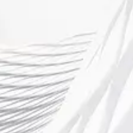
并保证全文严格
。2121非凡体育以
化观赛模式以及全天候
足球、篮球、网球等传