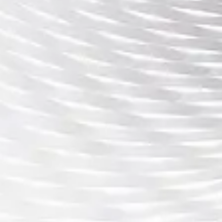
合乐
2026-
明白
题下三
衡、逻
全民健