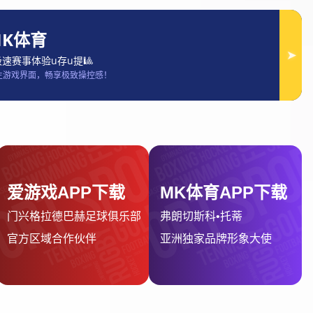
地享受健康生活
户可以实时监测
下，用户难以准
。
高耐力，系统都
能化服务，使健
身爱好者互动，
的健身方式，有
术，观众可以在
，云体育都能够