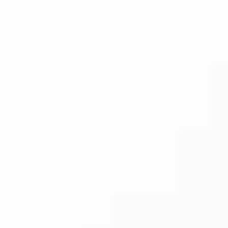
生活理念更容易
体育体验更加智
管理。
可以通过VR设备
浸式体验，增强了
台可以为运动装
不仅提升了体育