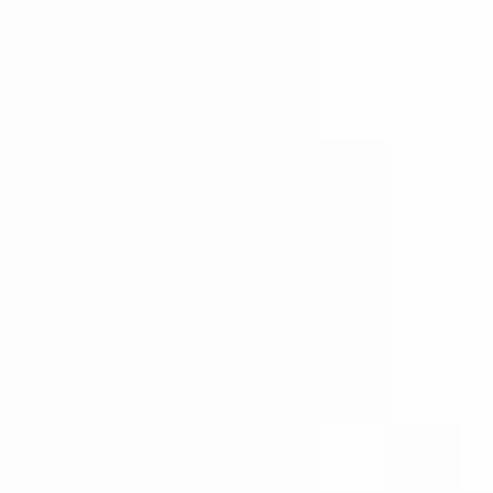
保证直播的高质
与此同时，云体
与运动员或主播
验更具沉浸感和
此外，云体育的
还能获得运动员
看的深度，还增
3、全
云体育的推广正
用户可以随时随
制，让运动不再
互动性是云体育
等激励机制，鼓
通过互动感受到
云体育还充分利