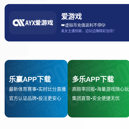
能，正在开启全
与运动乐趣。
1、智
云体育为智慧健
心率、运动量、
确掌握运动效果
此外，云体育能
能自动分析用户
身不再依赖教练
智慧健身场景的
分享运动成果、
助于建立社区归
2、赛
云体育在赛事直
多终端上享受高