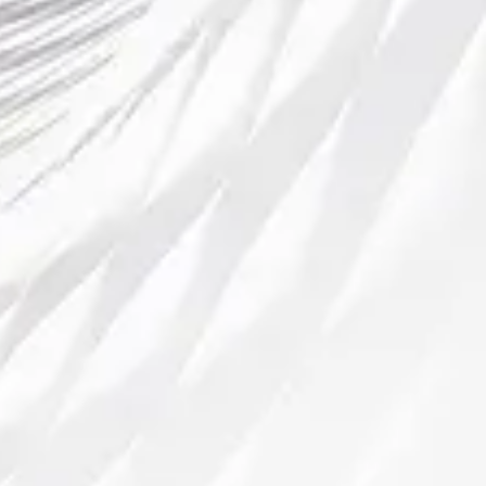
建设之
四个小标题，每个小标
结，控制文章整体风格均
00字）： ---随着