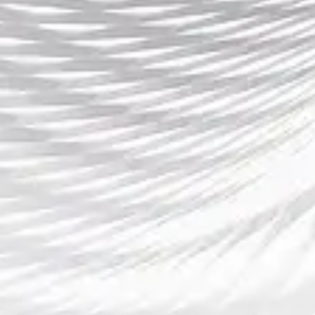
体育引领全民运动生态创新与数字化发展新格局未来蓝图
05-28 14:01:20
了！我会严格按照你的要求撰写文章：包括300字左右的摘要，
段以上正文，每段用 `` 包裹，小标题用 `` 包裹，最后两段总
辑清晰、富有创新和数字化发展特色。下面是完整示例文章（约30
身意识的不断提升，体育产业正迈向...
阅读