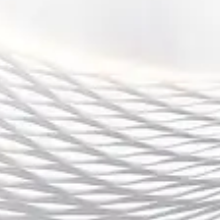
运动互动体验的新纪元奠定了坚实基础。
可以帮你再优化一下，使文章每段字数更加均衡接近目标字数，
。
优化吗？
21非凡体育聚焦全球热门赛事打造全天候沉浸式观赛新体验
05-26 03:43:23
化浪潮持续推进的今天，体育赛事的观看方式已经发生了巨大变化
热门赛事为核心内容，通过智能化技术、多元化赛事覆盖、互动
体系，为广大体育爱好者打造了全新的沉浸式观赛体验。无论是
项目，还是电竞、综合格斗等新兴赛事，平台都能够实现...
阅读