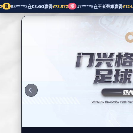
福清市斗霸之门9号
paramilitary@hotmail.com
首页
五大
云体育