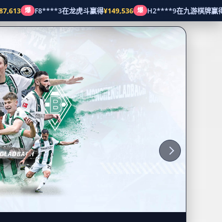
运动互动体验新纪元
开启全民