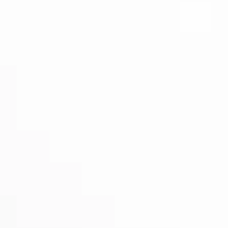
组、互相打卡比
深入人心，促进
亚新赛事投注
4、技
云体育的核心优
能化和个性化。
虚拟现实和增强
参与虚拟比赛，
运动的趣味性和
此外，技术赋能
备、健康饮食、
经济效益，也增