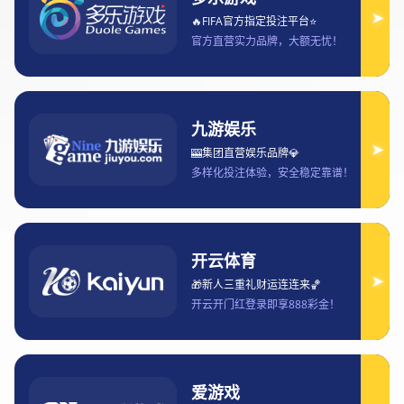
近年来，澳队体育在多个国际项目中同步崛起，以年轻化阵
容、科学化训练以及稳定的国际赛场表现，引发了全球体育界
的高度关注。从足球、篮球到游泳、网球，澳大利亚运动员不
断刷新成绩，在世界大赛中展现出极强的竞争力。尤其是一批
“00后”年轻球员迅速成长，他们不仅拥有出色的身体素质，更
具备成熟的战术意识和顽强的比赛精神。在国际体育格局不断
变化的背景下，澳队依靠完善的人才培养体系和先进的竞技理
念，逐渐形成了多线突破的发展态势。无论是团队项目中的默
契协作，还是个人项目中的稳定发挥，澳队都在持续提升国际
影响力。年轻阵容的崛起，不仅意味着澳大利亚体育进入新的
黄金周期，也让世界看到了未来国际赛事竞争的新方向。本文
将从青年力量崛起、科学训练体系、多项目全面突破以及国际
影响力提升四个方面，深入分析澳队体育多线崛起背后的原
因，以及其冲击国际赛场新高度的深远意义。
青年力量全面爆发
澳队近年来最引人注目的变化，便是年轻运动员的大规模崛
起。许多不到二十五岁的选手已经成为国家队核心，他们在国