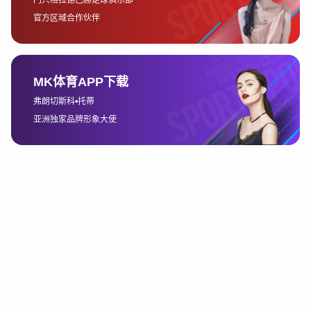
心理训练逐渐成为澳队的重要组成部分。现代国际赛事竞争激
烈，心理素质往往决定比赛结果。澳大利亚教练团队非常重视
运动员情绪管理，通过心理辅导帮助他们保持专注与自信，从
而在关键比赛中稳定发挥。
此外，澳大利亚还积极推动校园体育与职业体育结合。许多青
少年运动员从小便能够接受专业指导，在学习与训练之间实现
平衡。这种长期培养模式，使澳队能够持续输出高水平人才，
保证竞技实力不断延续。
多项赛事同步突破
澳队近年来最令人惊叹的地方，在于其并非依赖单一项目取得
成功，而是在多个体育领域同时实现突破。从传统优势项目到
新兴赛事，澳大利亚运动员都展现出极强竞争力，这种多线崛
起现象在国际体育舞台上十分少见。
在游泳项目中，澳大利亚长期保持世界顶尖水平。无论是短距
离冲刺还是接力项目，澳队都拥有稳定夺牌实力。年轻选手的
快速成长，让澳大利亚在国际泳坛继续保持强大统治力，并不
断刷新世界纪录。