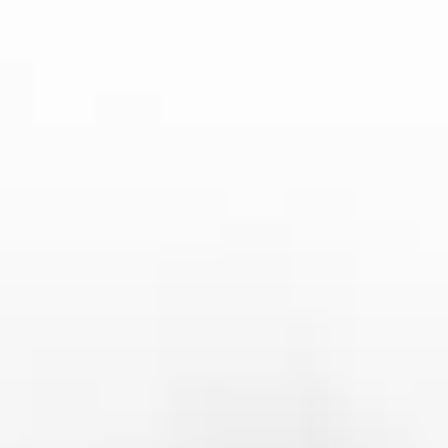
欧洲杯历史上哪支球队最强全面解析各时代豪门崛起与辉
煌时刻
2026-01-15 14:28:47
欧洲杯作为世界足球最具声望的赛事之一，吸引了无数的
球迷和国家队参与其中。从1958年第一届比赛以来，每一
届欧洲杯都见证了不同球队的崛起与辉煌时刻。在欧洲杯
的历史长河中，有许多强队留下了深刻的印记，而哪支球
队是最强的，常常是球迷讨论的话题。本文将从四个方
面，全面分析欧洲杯历史上最强的球队，探讨各个时代...
阅读