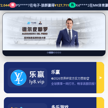
集团新闻
首页
集团新闻
《LOL全球总决赛历史回顾与冠军荣耀之路》
《LOL全球总决赛历史回顾与冠军荣
耀之路》
2026-01-18 01:00:22