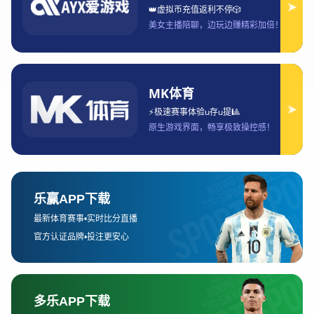
速从一款热门游戏成长为具备全球影响力的电竞项目。
随着赛事连续举办，官方在组织、转播和规则制定上不断积累
经验。全球总决赛逐渐形成固定周期和品牌形象，成为每年最
受瞩目的电竞盛事，也为职业战队提供了明确的最高目标。
亚新体育平台
2、赛事体系与舞台
全球总决赛的赛制演变，是其专业化进程的重要体现。从最初
的简单淘汰赛，到后来的小组赛、淘汰赛双阶段结构，赛制不
断优化，以确保竞技公平性和观赏性并重。
在舞台呈现方面，全球总决赛同样经历了飞跃式发展。比赛场
馆从最初的小型会场升级为可容纳数万观众的体育馆，舞美、
灯光与AR技术的加入，让赛事逐渐具备体育与娱乐结合的综合
体验。
此外，转播体系的成熟也极大推动了赛事影响力。多语言解
说、全球同步直播以及丰富的互动内容，使全球观众都能实时
参与其中，进一步巩固了全球总决赛在电竞领域的核心地位。