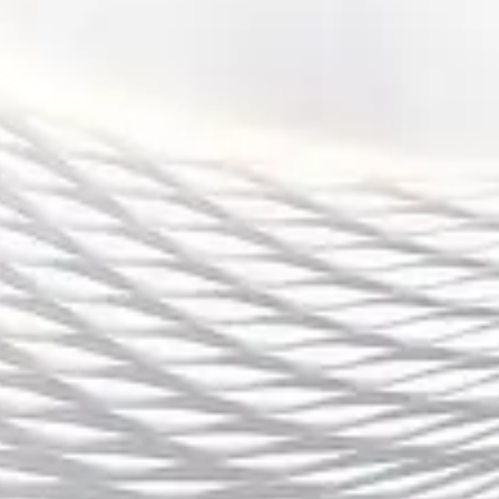
德甲异常流水怎么处理及风控核查与合规应对全指南实务
解析与解决路径
2026-01-18 19:59:52
文章摘要的内容：德甲赛事因关注度高、参与主体复杂，
相关资金流水在投注平台、支付通道及关联账户中极易出
现“异常流水”问题。所谓异常，既可能源于正常的大额投