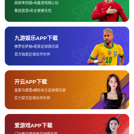
3、冠军战队荣耀史
冠军战队始终是全球总决赛历史中最耀眼的存在。从早期欧美
战队的率先登顶，到亚洲赛区逐步崛起，冠军归属的变化，折
射出全球电竞实力的此消彼长。
一些战队凭借独特的战术体系和超强执行力，创造了属于自己
的王朝。他们不仅赢得冠军奖杯，也深刻影响了游戏版本理解
和职业打法的发展方向，成为后来者学习和模仿的对象。
同时，冠军之路往往伴随着挫折与挑战。许多最终登顶的战
队，都曾在失败中积累经验，正是这种不断试错与突破，构成
了全球总决赛最动人的竞技故事。
4、赛区格局与影响
随着全球总决赛的持续举办，不同赛区之间的实力格局逐渐清
晰。早期的多元竞争，逐步演变为以少数强势赛区为核心的格
局，这一变化深刻影响了全球电竞生态。